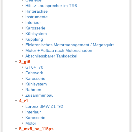
Hifi -> Lautsprecher im TR6
Hinterachse
Instrumente
Interieur
Karosserie
Kühlsystem
Kupplung
Elektronisches Motormanagement / Megasquirt
Motor + Aufbau nach Motorschaden
Abschliessbarer Tankdeckel
3_gt6
GT6+ ´70
Fahrwerk
Karosserie
Kühlsystem
Rahmen
Zusammenbau
4_z1
Lorenz BMW Z1 ´92
Interieur
Karosserie
Motor
5_mx5_na_115ps