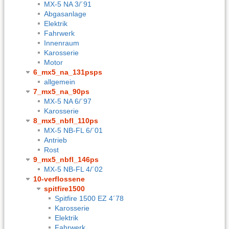
MX-5 NA 3/´91
Abgasanlage
Elektrik
Fahrwerk
Innenraum
Karosserie
Motor
6_mx5_na_131psps
allgemein
7_mx5_na_90ps
MX-5 NA 6/´97
Karosserie
8_mx5_nbfl_110ps
MX-5 NB-FL 6/´01
Antrieb
Rost
9_mx5_nbfl_146ps
MX-5 NB-FL 4/´02
10-verflossene
spitfire1500
Spitfire 1500 EZ 4´78
Karosserie
Elektrik
Fahrwerk