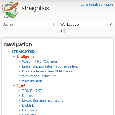
zum Inhalt springen
straightsix
>
Navigation
STRAIGHTSIX
1_allgemein
Warum TR6 /Oldtimer
Links, Shops, Informationsquellen:
Ersatzteile aus dem 3D-Drucker
Werkstattausstattung:
zuverkaufen
2_tr6
TR6 PI ´7/72
Bremsen
Lucas Benzineinspritzung
Elektrik
Fahrwerk
Getriebe