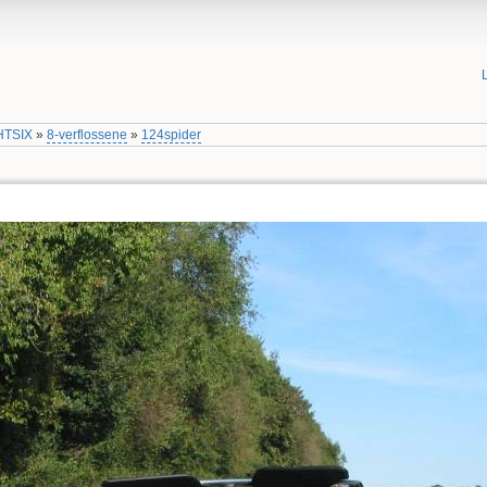
HTSIX
»
8-verflossene
»
124spider