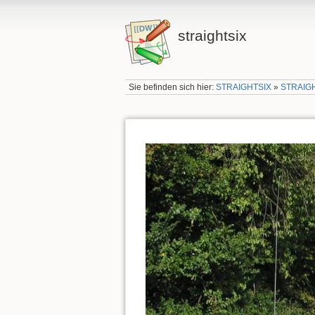
straightsix
Sie befinden sich hier:
STRAIGHTSIX
»
STRAIG