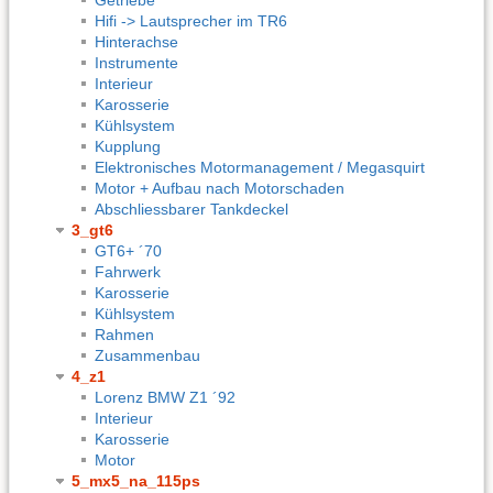
Hifi -> Lautsprecher im TR6
Hinterachse
Instrumente
Interieur
Karosserie
Kühlsystem
Kupplung
Elektronisches Motormanagement / Megasquirt
Motor + Aufbau nach Motorschaden
Abschliessbarer Tankdeckel
3_gt6
GT6+ ´70
Fahrwerk
Karosserie
Kühlsystem
Rahmen
Zusammenbau
4_z1
Lorenz BMW Z1 ´92
Interieur
Karosserie
Motor
5_mx5_na_115ps