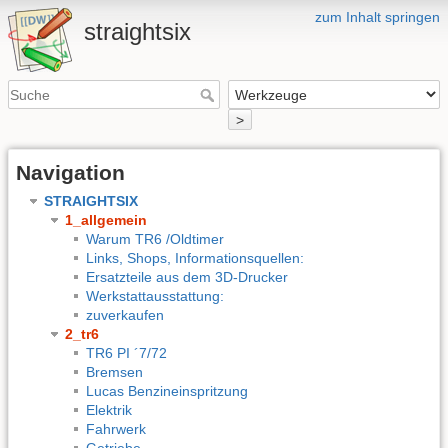
zum Inhalt springen
straightsix
>
Navigation
STRAIGHTSIX
1_allgemein
Warum TR6 /Oldtimer
Links, Shops, Informationsquellen:
Ersatzteile aus dem 3D-Drucker
Werkstattausstattung:
zuverkaufen
2_tr6
TR6 PI ´7/72
Bremsen
Lucas Benzineinspritzung
Elektrik
Fahrwerk
Getriebe