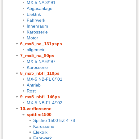
MX-5 NA 3/´91
Abgasanlage
Elektrik
Fahrwerk
Innenraum
Karosserie
Motor
6_mx5_na_131psps
allgemein
7_mx5_na_90ps
MX-5 NA 6/´97
Karosserie
8_mx5_nbfl_110ps
MX-5 NB-FL 6/´01
Antrieb
Rost
9_mx5_nbfl_146ps
MX-5 NB-FL 4/´02
10-verflossene
spitfire1500
Spitfire 1500 EZ 4´78
Karosserie
Elektrik
Fahrwerk