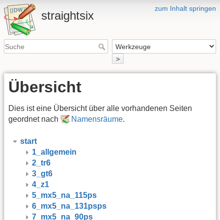
zum Inhalt springen
straightsix
>
Übersicht
Dies ist eine Übersicht über alle vorhandenen Seiten
geordnet nach
Namensräume
.
start
1_allgemein
2_tr6
3_gt6
4_z1
5_mx5_na_115ps
6_mx5_na_131psps
7_mx5_na_90ps