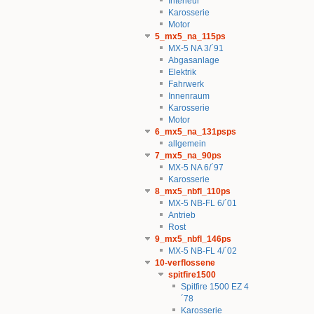
Interieur
Karosserie
Motor
5_mx5_na_115ps
MX-5 NA 3/´91
Abgasanlage
Elektrik
Fahrwerk
Innenraum
Karosserie
Motor
6_mx5_na_131psps
allgemein
7_mx5_na_90ps
MX-5 NA 6/´97
Karosserie
8_mx5_nbfl_110ps
MX-5 NB-FL 6/´01
Antrieb
Rost
9_mx5_nbfl_146ps
MX-5 NB-FL 4/´02
10-verflossene
spitfire1500
Spitfire 1500 EZ 4
´78
Karosserie