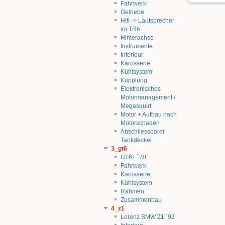
Fahrwerk
Getriebe
Hifi -> Lautsprecher
im TR6
Hinterachse
Instrumente
Interieur
Karosserie
Kühlsystem
Kupplung
Elektronisches
Motormanagement /
Megasquirt
Motor + Aufbau nach
Motorschaden
Abschliessbarer
Tankdeckel
3_gt6
GT6+ ´70
Fahrwerk
Karosserie
Kühlsystem
Rahmen
Zusammenbau
4_z1
Lorenz BMW Z1 ´92