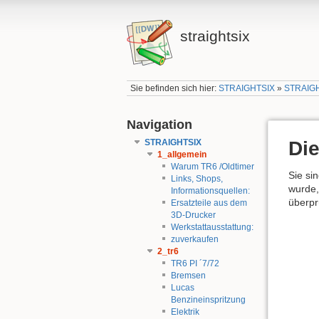
straightsix
Sie befinden sich hier:
STRAIGHTSIX
»
STRAIG
Navigation
STRAIGHTSIX
Die
1_allgemein
Warum TR6 /Oldtimer
Sie si
Links, Shops,
wurde,
Informationsquellen:
überpr
Ersatzteile aus dem
3D-Drucker
Werkstattausstattung:
zuverkaufen
2_tr6
TR6 PI ´7/72
Bremsen
Lucas
Benzineinspritzung
Elektrik