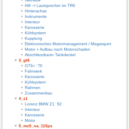
Hifi -> Lautsprecher im TR6
Hinterachse
Instrumente
Interieur
Karosserie
Kühlsystem
Kupplung
Elektronisches Motormanagement / Megasquirt
Motor + Aufbau nach Motorschaden
Abschliessbarer Tankdeckel
3_gt6
GT6+ ´70
Fahrwerk
Karosserie
Kühlsystem
Rahmen
Zusammenbau
4_z1
Lorenz BMW Z1 ´92
Interieur
Karosserie
Motor
5_mx5_na_115ps