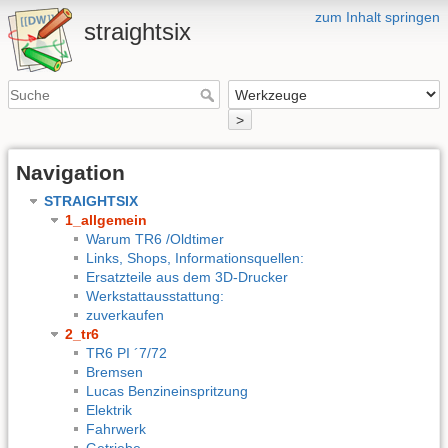
zum Inhalt springen
straightsix
>
Navigation
STRAIGHTSIX
1_allgemein
Warum TR6 /Oldtimer
Links, Shops, Informationsquellen:
Ersatzteile aus dem 3D-Drucker
Werkstattausstattung:
zuverkaufen
2_tr6
TR6 PI ´7/72
Bremsen
Lucas Benzineinspritzung
Elektrik
Fahrwerk
Getriebe