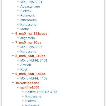
MX-5 NA 3/´91
Abgasanlage
Elektrik
Fahrwerk
Innenraum
Karosserie
Motor
6_mx5_na_131psps
allgemein
7_mx5_na_90ps
MX-5 NA 6/´97
Karosserie
8_mx5_nbfl_110ps
MX-5 NB-FL 6/´01
Antrieb
Rost
9_mx5_nbfl_146ps
MX-5 NB-FL 4/´02
10-verflossene
spitfire1500
Spitfire 1500 EZ 4´78
Karosserie
Elektrik
Fahrwerk