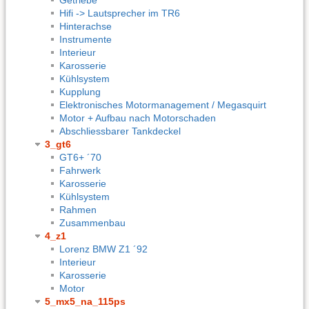
Hifi -> Lautsprecher im TR6
Hinterachse
Instrumente
Interieur
Karosserie
Kühlsystem
Kupplung
Elektronisches Motormanagement / Megasquirt
Motor + Aufbau nach Motorschaden
Abschliessbarer Tankdeckel
3_gt6
GT6+ ´70
Fahrwerk
Karosserie
Kühlsystem
Rahmen
Zusammenbau
4_z1
Lorenz BMW Z1 ´92
Interieur
Karosserie
Motor
5_mx5_na_115ps