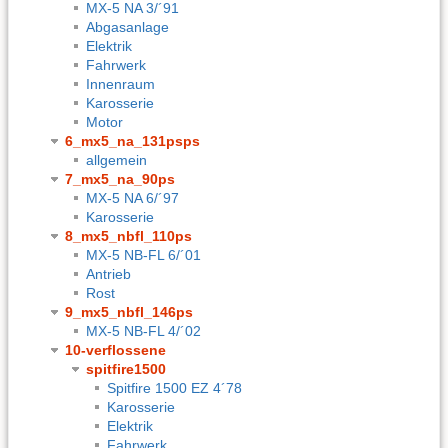
MX-5 NA 3/´91
Abgasanlage
Elektrik
Fahrwerk
Innenraum
Karosserie
Motor
6_mx5_na_131psps
allgemein
7_mx5_na_90ps
MX-5 NA 6/´97
Karosserie
8_mx5_nbfl_110ps
MX-5 NB-FL 6/´01
Antrieb
Rost
9_mx5_nbfl_146ps
MX-5 NB-FL 4/´02
10-verflossene
spitfire1500
Spitfire 1500 EZ 4´78
Karosserie
Elektrik
Fahrwerk