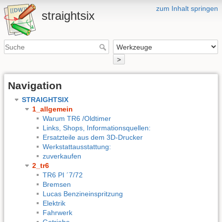
zum Inhalt springen
straightsix
>
Navigation
STRAIGHTSIX
1_allgemein
Warum TR6 /Oldtimer
Links, Shops, Informationsquellen:
Ersatzteile aus dem 3D-Drucker
Werkstattausstattung:
zuverkaufen
2_tr6
TR6 PI ´7/72
Bremsen
Lucas Benzineinspritzung
Elektrik
Fahrwerk
Getriebe