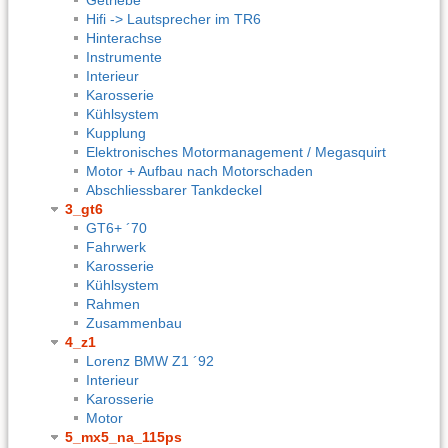
Hifi -> Lautsprecher im TR6
Hinterachse
Instrumente
Interieur
Karosserie
Kühlsystem
Kupplung
Elektronisches Motormanagement / Megasquirt
Motor + Aufbau nach Motorschaden
Abschliessbarer Tankdeckel
3_gt6
GT6+ ´70
Fahrwerk
Karosserie
Kühlsystem
Rahmen
Zusammenbau
4_z1
Lorenz BMW Z1 ´92
Interieur
Karosserie
Motor
5_mx5_na_115ps