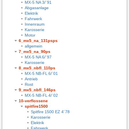
MX-5 NA 3/´91
Abgasanlage
Elektrik
Fahrwerk
Innenraum
Karosserie
Motor
6_mx5_na_131psps
allgemein
7_mx5_na_90ps
MX-5 NA 6/´97
Karosserie
8_mx5_nbfl_110ps
MX-5 NB-FL 6/´01
Antrieb
Rost
9_mx5_nbfl_146ps
MX-5 NB-FL 4/´02
10-verflossene
spitfire1500
Spitfire 1500 EZ 4´78
Karosserie
Elektrik
Fahrwerk