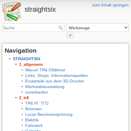
zum Inhalt springen
straightsix
>
Navigation
STRAIGHTSIX
1_allgemein
Warum TR6 /Oldtimer
Links, Shops, Informationsquellen:
Ersatzteile aus dem 3D-Drucker
Werkstattausstattung:
zuverkaufen
2_tr6
TR6 PI ´7/72
Bremsen
Lucas Benzineinspritzung
Elektrik
Fahrwerk
Getriebe