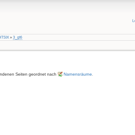
L
HTSIX
»
3_gt6
rhandenen Seiten geordnet nach
Namensräume
.