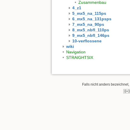
Zusammenbau
4_z1
5_mx5_na_115ps
6_mx5_na_131psps
7_mx5_na_90ps
8_mx5_nbfl_110ps
9_mx5_nbfl_146ps
10-verflossene
wiki
Navigation
STRAIGHTSIX
Falls nicht anders bezeichnet, 