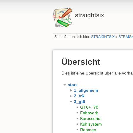
straightsix
Sie befinden sich hier:
STRAIGHTSIX
»
STRAIG
Übersicht
Dies ist eine Übersicht über alle vo
start
1_allgemein
2_tr6
3_gt6
GT6+ ´70
Fahrwerk
Karosserie
Kühlsystem
Rahmen